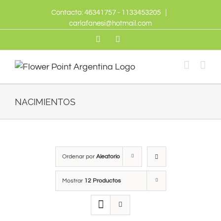
Skip
Contacto: 46341757 - 1133453205
|
to
carlafanesi@hotmail.com
content
Twitter
Facebook
NACIMIENTOS
Ordenar por
Aleatorio
Mostrar
12 Productos