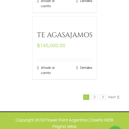
Añadir al
Detalles
carrito
TE AGASAJAMOS
$
145,000.00
Añadir al
Detalles
carrito
1
2
3
Next
Copyright 2019 Flower Point Argentina |
Diseño WEB
Página Veloz