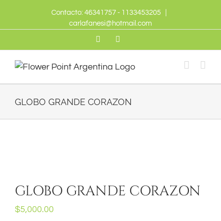
Skip
Contacto: 46341757 - 1133453205
|
to
carlafanesi@hotmail.com
content
Twitter
Facebook
GLOBO GRANDE CORAZON
GLOBO GRANDE CORAZON
$
5,000.00