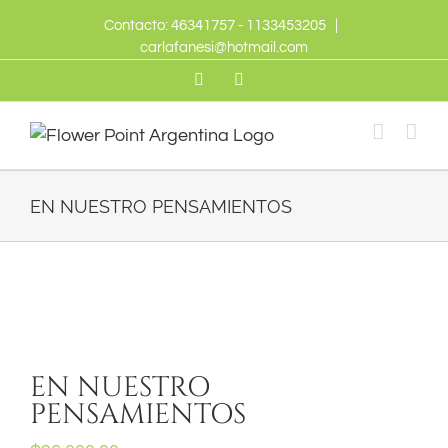
Skip
Contacto: 46341757 - 1133453205
|
to
carlafanesi@hotmail.com
content
Twitter
Facebook
EN NUESTRO PENSAMIENTOS
EN NUESTRO
PENSAMIENTOS