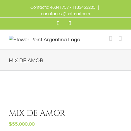
Skip
Contacto: 46341757 - 1133453205
|
to
carlafanesi@hotmail.com
content
Twitter
Facebook
MIX DE AMOR
MIX DE AMOR
$
55,000.00