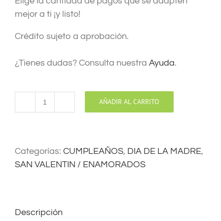
Elige la cantidad de pagos que se adapten
mejor a ti ¡y listo!
Crédito sujeto a aprobación.
¿Tienes dudas? Consulta nuestra
Ayuda
.
AÑADIR AL CARRITO
MIX
DE
AMOR
cantidad
Categorías:
CUMPLEAÑOS
,
DIA DE LA MADRE
,
SAN VALENTIN / ENAMORADOS
Descripción