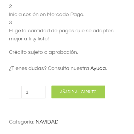
2
Inicia sesión en Mercado Pago.
3
Elige la cantidad de pagos que se adapten
mejor a ti ¡y listo!
Crédito sujeto a aprobación.
¿Tienes dudas? Consulta nuestra
Ayuda
.
AÑADIR AL CARRITO
SORPRESA
Y
FELICIDAD
cantidad
Categoría:
NAVIDAD