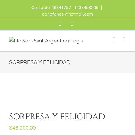
Skip
Contacto: 46341757 - 1133453205
|
to
carlafanesi@hotmail.com
content
Twitter
Facebook
SORPRESA Y FELICIDAD
SORPRESA Y FELICIDAD
$
46,000.00