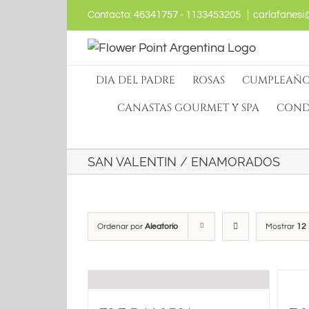
Skip
Contacto: 46341757 - 1133453205
|
carlafanesi
to
content
DIA DEL PADRE
ROSAS
CUMPLEAÑO
CANASTAS GOURMET Y SPA
COND
SAN VALENTIN / ENAMORADOS
Ordenar por
Aleatorio
Mostrar
12