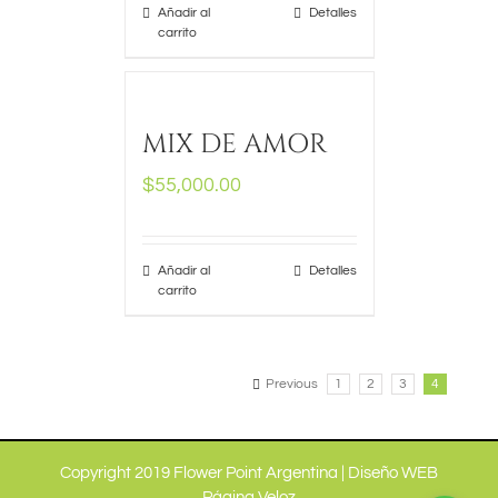
Añadir al
Detalles
carrito
MIX DE AMOR
$
55,000.00
Añadir al
Detalles
carrito
Previous
1
2
3
4
Copyright 2019 Flower Point Argentina |
Diseño WEB
Página Veloz