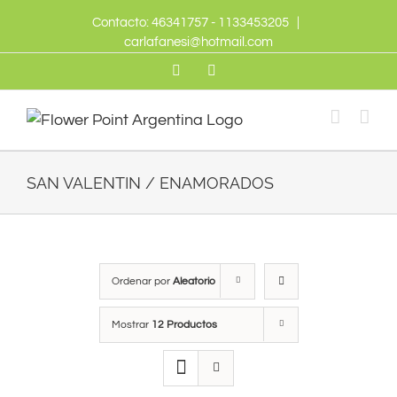
Skip
Contacto: 46341757 - 1133453205
|
to
carlafanesi@hotmail.com
content
Twitter
Facebook
SAN VALENTIN / ENAMORADOS
Ordenar por
Aleatorio
Mostrar
12 Productos