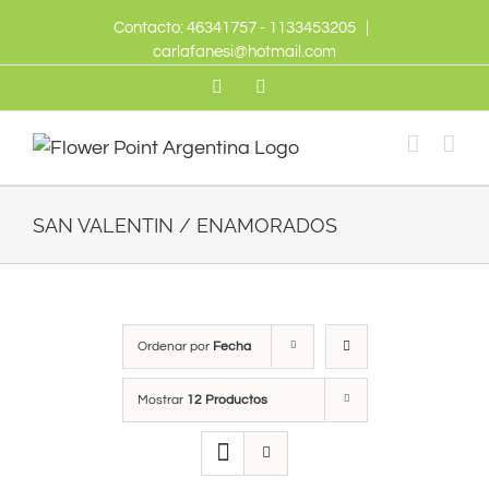
Skip
Contacto: 46341757 - 1133453205
|
to
carlafanesi@hotmail.com
content
Twitter
Facebook
SAN VALENTIN / ENAMORADOS
Ordenar por
Fecha
Mostrar
12 Productos